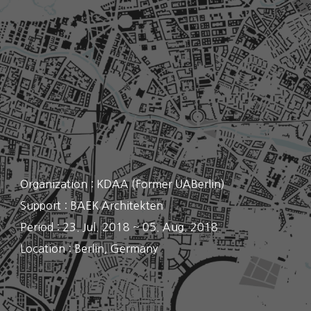
Organization : KDAA (Former UABerlin)
Support : BAEK Architekten
Period : 23. Jul. 2018 ~ 05. Aug. 2018
Location :
Berlin, Germany