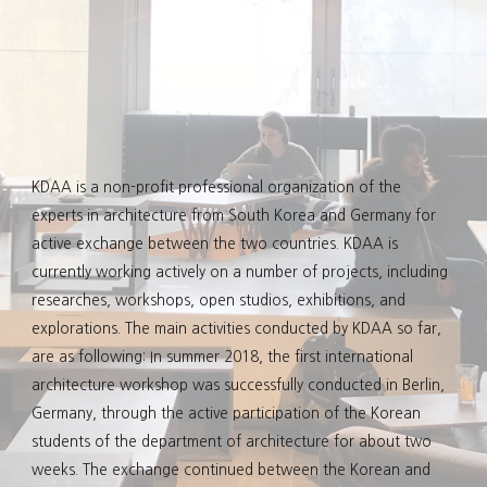
KDAA is a non-profit professional organization of the
experts in architecture from South Korea and Germany for
active exchange between the two countries. KDAA is
currently working actively on a number of projects, including
researches, workshops, open studios, exhibitions, and
explorations
.
The main activities conducted by KDAA so far,
are as following: In summer 2018, the first international
architecture workshop was successfully conducted in Berlin,
Germany, through the active participation of the Korean
students of the department of architecture for about two
weeks. The exchange continued between the Korean and